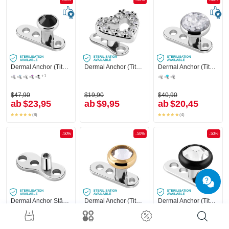
Dermal Anchor (Titan, glänzend) mit Innengewinde und Kristallstein
Dermal Anchor (Titan, glänzend) mit Herz-Aufsatz und Kristallsteinchen
Dermal Anchor (Titan, glänzend) mit Innengewinde
+1
$47,90
$19,90
$40,90
ab
$23,95
ab
$9,95
ab
$20,45
(8)
(4)
-50%
-50%
-50%
Dermal Anchor Stäbe (Titan, glänzend)
Dermal Anchor (Titan, glänzend) mit Kristallstein
Dermal Anchor (Titan, glänzend)
$27,90
$44,90
$42,90