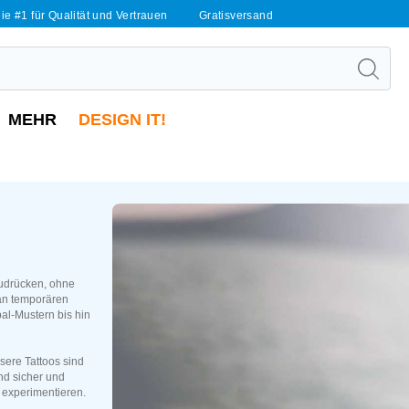
ie #1 für Qualität und Vertrauen
Gratisversand
MEHR
DESIGN IT!
zudrücken, ohne
 an temporären
bal-Mustern bis hin
sere Tattoos sind
nd sicher und
u experimentieren.