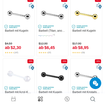
Barbell mit Kugeln
Barbell (Titan, anodisiert) mit Kugeln
Barbell mit Kugeln
+1
$4,59
$12,90
$17,90
ab
$2,30
ab
$6,45
ab
$8,95
(147)
(57)
(53)
-50%
-50%
-50%
Barbell mit Acryl-Kugeln
Barbell mit Kugeln
Barbell mit Kristallsteinkugel
+1
+1
$4,49
$11,90
$7,49