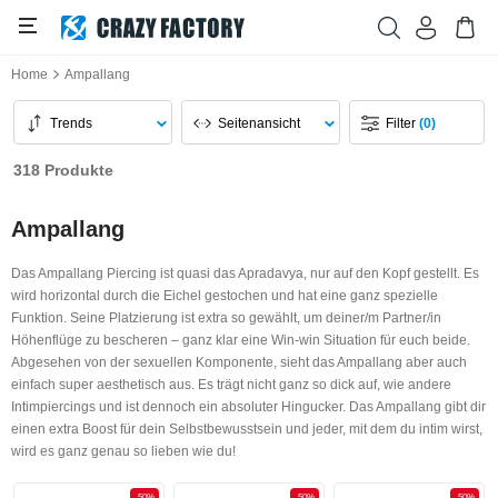
Home
Ampallang
Trends
Seitenansicht
Filter
(0)
318 Produkte
Ampallang
Das Ampallang Piercing ist quasi das Apradavya, nur auf den Kopf gestellt. Es
wird horizontal durch die Eichel gestochen und hat eine ganz spezielle
Funktion. Seine Platzierung ist extra so gewählt, um deiner/m Partner/in
Höhenflüge zu bescheren – ganz klar eine Win-win Situation für euch beide.
Abgesehen von der sexuellen Komponente, sieht das Ampallang aber auch
einfach super aesthetisch aus. Es trägt nicht ganz so dick auf, wie andere
Intimpiercings und ist dennoch ein absoluter Hingucker. Das Ampallang gibt dir
einen extra Boost für dein Selbstbewusstsein und jeder, mit dem du intim wirst,
wird es ganz genau so lieben wie du!
-50%
-50%
-50%