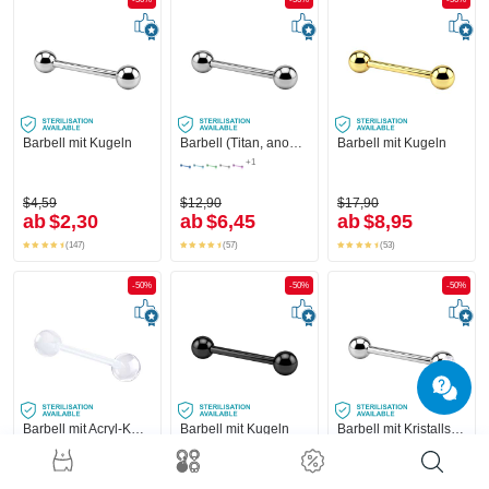
Barbell mit Kugeln
Barbell (Titan, anodisiert) mit Kugeln
Barbell mit Kugeln
+1
$4,59
$12,90
$17,90
ab
$2,30
ab
$6,45
ab
$8,95
(147)
(57)
(53)
-50%
-50%
-50%
Barbell mit Acryl-Kugeln
Barbell mit Kugeln
Barbell mit Kristallsteinkugel
+1
+1
$4,49
$11,90
$7,49