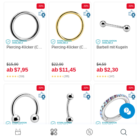
-50%
-50%
-50%
Piercing-Klicker (Chirurgenstahl, silber, glänzend)
Piercing-Klicker (Chirurgenstahl, gold, glänzend)
Barbell mit Kugeln
$15,90
$22,90
$4,59
ab
$7,95
ab
$11,45
ab
$2,30
(518)
(295)
(147)
-50%
-50%
-50%
Circular Barbell
Banane (Chirurgenstahl, silber, glänzend) mit Kugeln
Piercing-Klicker (Chirurgenstahl, silber, glänzend) mit Kristallsteinchen
+1