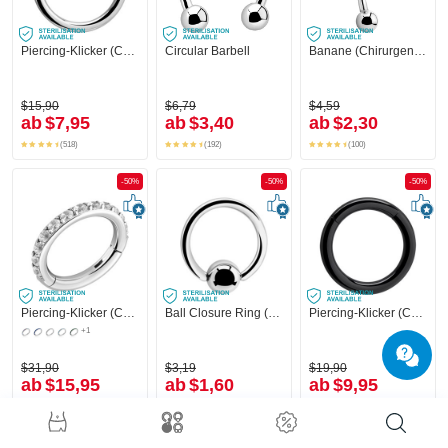
Piercing-Klicker (Chirurgenstahl, silber, glänzend)
Circular Barbell
Banane (Chirurgenstahl, silber, glänzend) mit Kugeln
$15,90
$6,79
$4,59
ab
$7,95
ab
$3,40
ab
$2,30
(518)
(192)
(100)
-50%
-50%
-50%
Piercing-Klicker (Chirurgenstahl, silber, glänzend) mit Kristallsteinchen
Ball Closure Ring (Chirurgenstahl, silber, glänzend)
Piercing-Klicker (Chirurgenstahl, schwarz, glänzend)
+1
$31,90
$3,19
$19,90
ab
$15,95
ab
$1,60
ab
$9,95
(310)
(107)
(147)
-50%
-50%
-50%