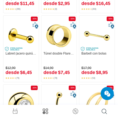
desde
$11,45
desde
$2,95
desde
$16,45
(295)
(8)
(203)
-50%
-50%
-50%
Labret (acero quirúrgico, chapado en oro, acabado brillante) con bola
Túnel double Flared (acero quirúrgico, chapado en oro)
Barbell con bolas
$12,90
$14,90
$17,90
desde
$6,45
desde
$7,45
desde
$8,95
(79)
(78)
(53)
-50%
-50%
-50%