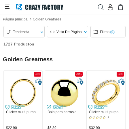
Página principal
Golden Greatness
Tendencia
Vista De Página
Filtros
(0)
1727 Productos
Golden Greatness
-50%
-50%
-50%
Clicker multi-purpose (acero quirúrgico, chapado en oro, acabado brillante)
Bola para barras con rosca (acero quirúrgico, chapado en oro, acabado brillante)
Clicker multi-purpose (acero quirúrgico, chapado en oro, acabado brillante) con brillantes
+1
$22,90
$5,89
$32,90