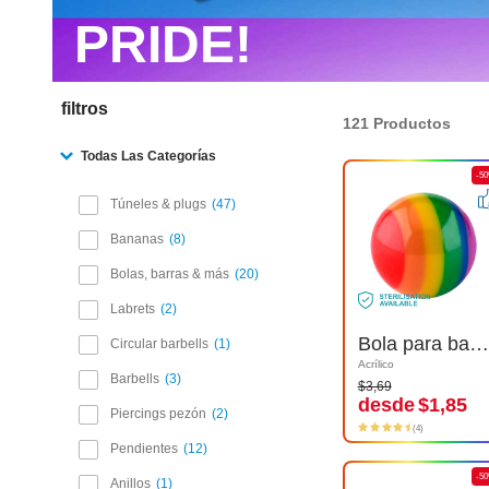
PRIDE!
filtros
121 Productos
Todas Las Categorías
-50%
-5
Túneles & plugs
47
Bananas
8
Bolas, barras & más
20
Labrets
2
Bola para barras con rosca (acrílico) con colores del arco iris
Bola para barras con rosca (acrílico) con colores del arco iris
Circular barbells
1
Acrílico
Acrílico
$3,69
Barbells
3
$3,69
desde
$1,85
desde
$1,85
Piercings pezón
2
(4)
(4)
Pendientes
12
-50%
-5
Anillos
1