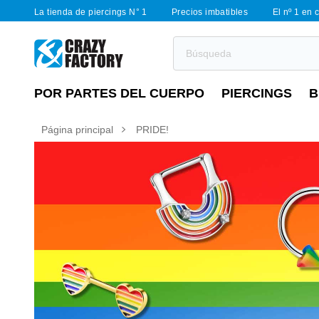
La tienda de piercings N° 1
Precios imbatibles
El nº 1 en 
POR PARTES DEL CUERPO
PIERCINGS
B
Página principal
PRIDE!