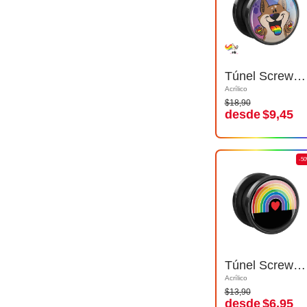
Túnel Screw-on (acrílico, negro) con Diseño de Unicornio Gordito
Túnel Screw-on (acrílico, negro) con Diseño de Unicornio Gordito
Acrílico
Acrílico
$18,90
$18,90
desde
$9,45
desde
$9,45
-50%
-5
Túnel Screw-on (acrílico, negro) con diseño de corazón y colores del arco iris
Túnel Screw-on (acrílico, negro) con diseño de corazón y colores del arco iris
Acrílico
Acrílico
$13,90
$13,90
desde
$6,95
desde
$6,95