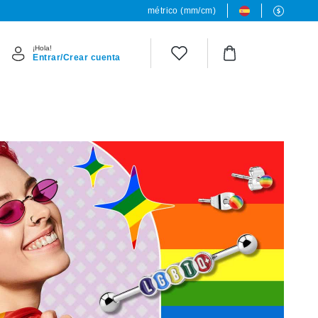
métrico (mm/cm)
¡Hola!
Entrar/Crear cuenta