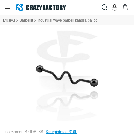
Etusivu
Barbellit
Industrial wave barbell kanssa pallot
Tuotekoodi: BKIDBL3B,
Kirurginteräs 316L