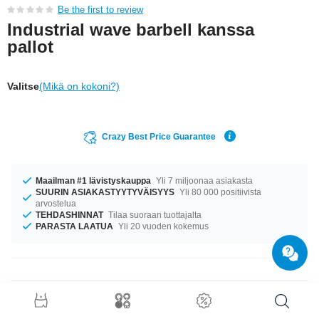
Be the first to review
Industrial wave barbell kanssa
pallot
Valitse
(Mikä on kokoni?)
Crazy Best Price Guarantee
Maailman #1 lävistyskauppa
Yli 7 miljoonaa asiakasta
SUURIN ASIAKASTYYTYVÄISYYS
Yli 80 000 positiivista
arvostelua
TEHDASHINNAT
Tilaa suoraan tuottajalta
PARASTA LAATUA
Yli 20 vuoden kokemus
Tuotetiedot
Saatavilla koossa 1.6 mm. Saatavana pituudessa 38 mm. Tämän tuotteen