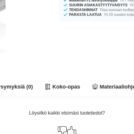
Maailman #1 lävistyskauppa
Yli 7 mil
SUURIN ASIAKASTYYTYVÄISYYS
Yli
TEHDASHINNAT
Tilaa suoraan tuottaj
PARASTA LAATUA
Yli 20 vuoden ko
symyksiä (0)
Koko-opas
Materiaaliohj
Löysitkö kaikki etsimäsi tuotetiedot?