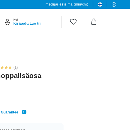
metrijärjestelmä (mm/cm)
Hei!
Kirjaudu/Luo tili
(1)
noppalisäosa
e Guarantee