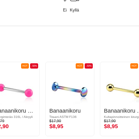
Ei
Kyllä
HOT
-50%
HOT
-50%
HOT
Banaanikoru kanssa pallot
Banaanikoru
Banaaniko
urginteräs 316L / Akryyli
Titaani ASTM F136
,79
$17,90
$17,90
2,90
$8,95
$8,95