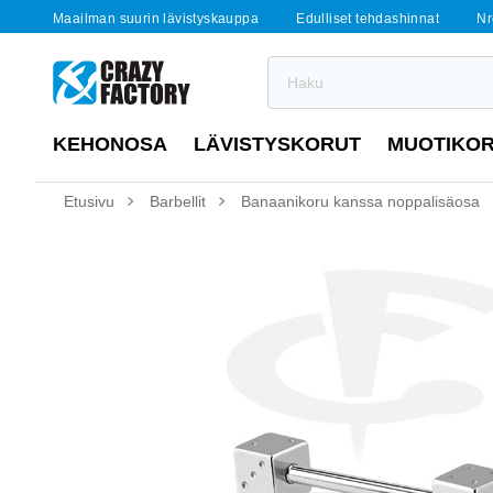
Maailman suurin lävistyskauppa
Edulliset tehdashinnat
Nr
KEHONOSA
LÄVISTYSKORUT
MUOTIKO
Etusivu
Barbellit
Banaanikoru kanssa noppalisäosa