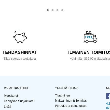
TEHDASHINNAT
ILMAINEN TOIMITU
Tilaa suoraan tuottajalta
vähintään $35,00:n tilauksist
MUUT TUOTTEET
YLEISTÄ TIETOA
CR
Tilaaminen
Muotikorut
Maksaminen & Toimitus
Kännykän Suojakuoret
4,
Peruutus ja palautukset
Lisää
87