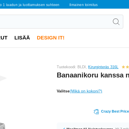
o 1 laadun ja luottamuksen suhteen
Ilmainen toimitus
RUT
LISÄÄ
DESIGN IT!
Tuotekoodi: BLDI,
Kirurginteräs 316L
Banaanikoru kanssa 
Valitse
(Mikä on kokoni?)
Crazy Best Pric