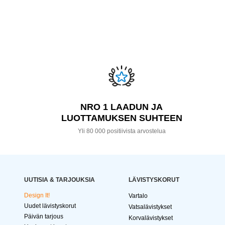
NRO 1 LAADUN JA
LUOTTAMUKSEN SUHTEEN
Yli 80 000 positiivista arvostelua
UUTISIA & TARJOUKSIA
LÄVISTYSKORUT
Design It!
Vartalo
Uudet lävistyskorut
Vatsalävistykset
Päivän tarjous
Korvalävistykset