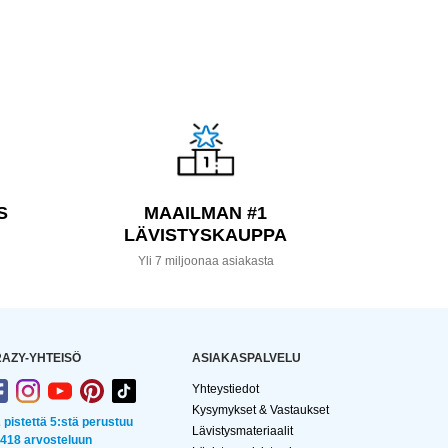
S
MAAILMAN #1
LÄVISTYSKAUPPA
a
Yli 7 miljoonaa asiakasta
AZY-YHTEISÖ
ASIAKASPALVELU
Yhteystiedot
Kysymykset & Vastaukset
2 pistettä 5:stä perustuu
Lävistysmateriaalit
 418 arvosteluun