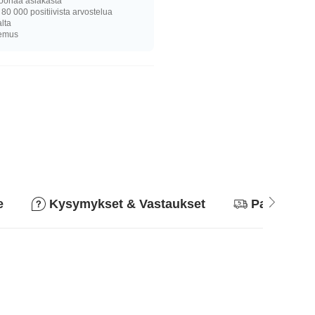
joonaa asiakasta
 80 000 positiivista arvostelua
alta
kemus
e
Kysymykset & Vastaukset
Palautusk