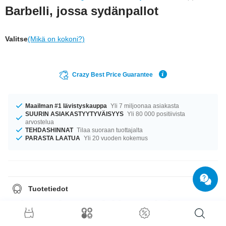
Barbelli, jossa sydänpallot
Valitse
(Mikä on kokoni?)
Crazy Best Price Guarantee
Maailman #1 lävistyskauppa
Yli 7 miljoonaa asiakasta
SUURIN ASIAKASTYYTYVÄISYYS
Yli 80 000 positiivista
arvostelua
TEHDASHINNAT
Tilaa suoraan tuottajalta
PARASTA LAATUA
Yli 20 vuoden kokemus
Tuotetiedot
Terästappi ja sydänpallot, jotka näyttävät muuten siltä, että ne olisivat
pieniä karkkeja. Aikas makeeta siis.