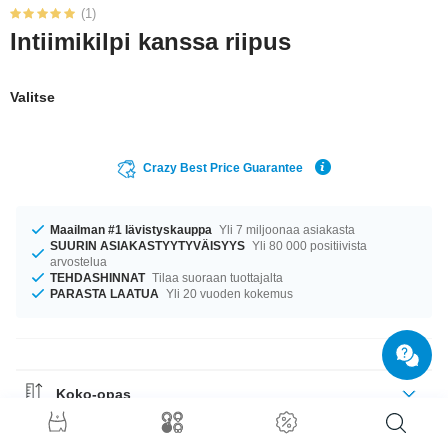
(1)
Intiimikilpi kanssa riipus
Valitse
Crazy Best Price Guarantee
Maailman #1 lävistyskauppa
Yli 7 miljoonaa asiakasta
SUURIN ASIAKASTYYTYVÄISYYS
Yli 80 000 positiivista
arvostelua
TEHDASHINNAT
Tilaa suoraan tuottajalta
PARASTA LAATUA
Yli 20 vuoden kokemus
Koko-opas
Materiaaliohje