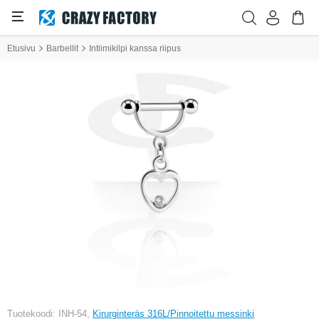
Etusivu
Barbellit
Intiimikilpi kanssa riipus
Tuotekoodi: INH-54,
Kirurginteräs 316L/Pinnoitettu messinki