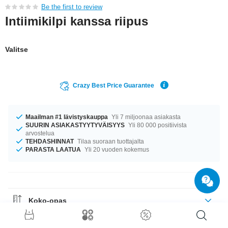
Be the first to review
Intiimikilpi kanssa riipus
Valitse
Crazy Best Price Guarantee
Maailman #1 lävistyskauppa
Yli 7 miljoonaa asiakasta
SUURIN ASIAKASTYYTYVÄISYYS
Yli 80 000 positiivista
arvostelua
TEHDASHINNAT
Tilaa suoraan tuottajalta
PARASTA LAATUA
Yli 20 vuoden kokemus
Koko-opas
Materiaaliohje