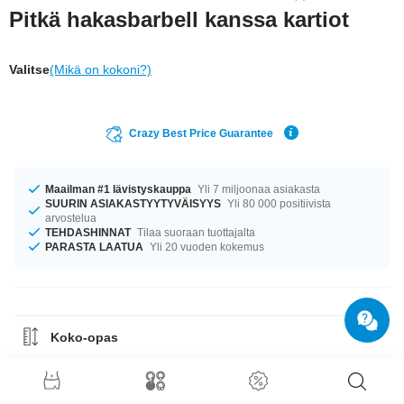
Pitkä hakasbarbell kanssa kartiot
Valitse
(Mikä on kokoni?)
Crazy Best Price Guarantee
Maailman #1 lävistyskauppa
Yli 7 miljoonaa asiakasta
SUURIN ASIAKASTYYTYVÄISYYS
Yli 80 000 positiivista
arvostelua
TEHDASHINNAT
Tilaa suoraan tuottajalta
PARASTA LAATUA
Yli 20 vuoden kokemus
Koko-opas
Materiaaliohje