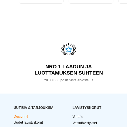
NRO 1 LAADUN JA
LUOTTAMUKSEN SUHTEEN
Yli 80 000 positiivista arvostelua
UUTISIA & TARJOUKSIA
LÄVISTYSKORUT
Design It!
Vartalo
Uudet lävistyskorut
Vatsalävistykset