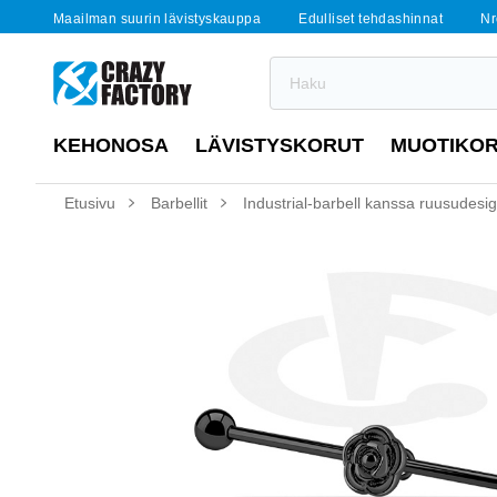
Maailman suurin lävistyskauppa
Edulliset tehdashinnat
Nr
KEHONOSA
LÄVISTYSKORUT
MUOTIKO
Etusivu
Barbellit
Industrial-barbell kanssa ruusudesi