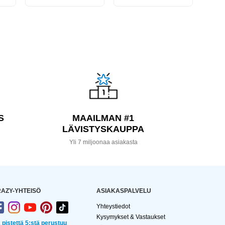
S
MAAILMAN #1
LÄVISTYSKAUPPA
a
Yli 7 miljoonaa asiakasta
AZY-YHTEISÖ
ASIAKASPALVELU
Yhteystiedot
Kysymykset & Vastaukset
2 pistettä 5:stä perustuu