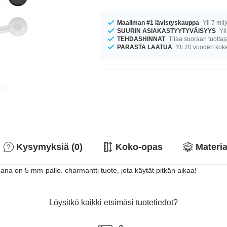
Maailman #1 lävistyskauppa
Yli 7 mil
SUURIN ASIAKASTYYTYVÄISYYS
Yli
TEHDASHINNAT
Tilaa suoraan tuottaj
PARASTA LAATUA
Yli 20 vuoden ko
Kysymyksiä (0)
Koko-opas
Materia
na on 5 mm-pallo. charmantti tuote, jota käytät pitkän aikaa!
Löysitkö kaikki etsimäsi tuotetiedot?