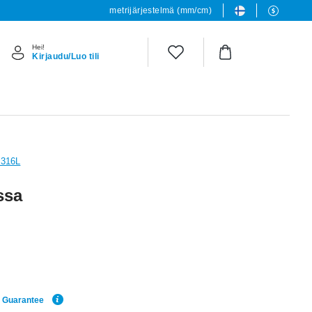
metrijärjestelmä (mm/cm)
Hei!
Kirjaudu/Luo tili
s 316L
ssa
e Guarantee