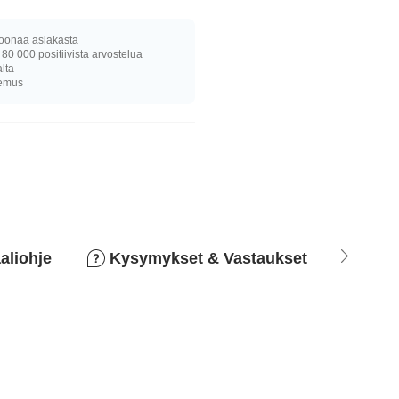
joonaa asiakasta
 80 000 positiivista arvostelua
alta
kemus
aliohje
Kysymykset & Vastaukset
Pala