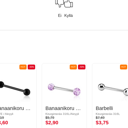
Ei
Kyllä
HOT
-50%
HOT
-50%
HOT
Banaanikoru kanssa akryylipallot
Banaanikoru kanssa pallot
Barbelli
E / Akryyli
Kirurginteräs 316L/Akryyli
Kirurginteräs 316L
,19
$5,79
$7,49
3,60
$2,90
$3,75