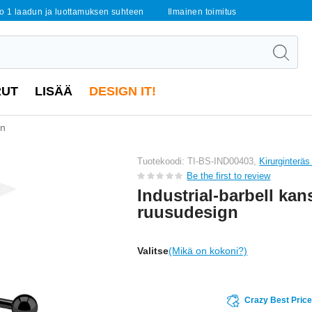
o 1 laadun ja luottamuksen suhteen
Ilmainen toimitus
RUT
LISÄÄ
DESIGN IT!
gn
Tuotekoodi: TI-BS-IND00403,
Kirurginterä
Be the first to review
Industrial-barbell kan
ruusudesign
Valitse
(Mikä on kokoni?)
Crazy Best Pric