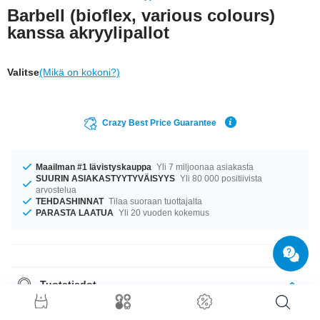
Barbell (bioflex, various colours)
kanssa akryylipallot
Valitse
(Mikä on kokoni?)
Crazy Best Price Guarantee
Maailman #1 lävistyskauppa
Yli 7 miljoonaa asiakasta
SUURIN ASIAKASTYYTYVÄISYYS
Yli 80 000 positiivista
arvostelua
TEHDASHINNAT
Tilaa suoraan tuottajalta
PARASTA LAATUA
Yli 20 vuoden kokemus
Tuotetiedot
Tuote odottaa sinua koossa 1.6 mm. Saatavana pituudessa 28 mm.
Tämän tuotteen pallovaihtoehtoja ovat 4 mm ja 5 mm. Saatavilla on kahta