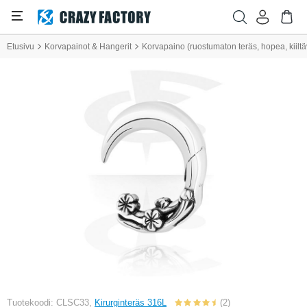
Etusivu
Korvapainot & Hangerit
Korvapaino (ruostumaton teräs, hopea, kiilt
Tuotekoodi: CLSC33,
Kirurginteräs 316L
(2)