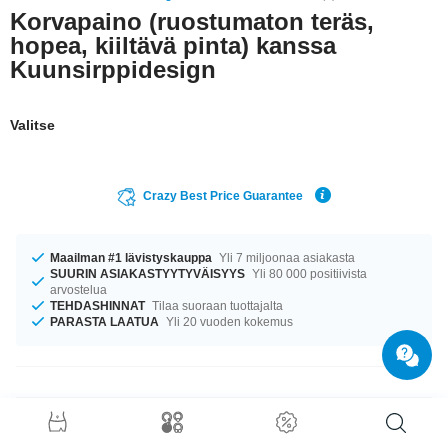
Korvapaino (ruostumaton teräs,
hopea, kiiltävä pinta) kanssa
Kuunsirppidesign
Valitse
Crazy Best Price Guarantee
Maailman #1 lävistyskauppa
Yli 7 miljoonaa asiakasta
SUURIN ASIAKASTYYTYVÄISYYS
Yli 80 000 positiivista
arvostelua
TEHDASHINNAT
Tilaa suoraan tuottajalta
PARASTA LAATUA
Yli 20 vuoden kokemus
Tuotetiedot