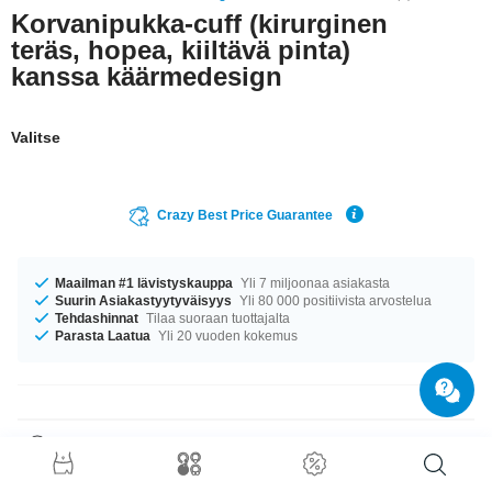
Korvanipukka-cuff (kirurginen
teräs, hopea, kiiltävä pinta)
kanssa käärmedesign
Valitse
Crazy Best Price Guarantee
Maailman #1 lävistyskauppa
Yli 7 miljoonaa asiakasta
Suurin Asiakastyytyväisyys
Yli 80 000 positiivista arvostelua
Tehdashinnat
Tilaa suoraan tuottajalta
Parasta Laatua
Yli 20 vuoden kokemus
Tuotetiedot
Saatavilla koossa 3 mm. supertrendikäs tuote, jota käytät pitkän aikaa!