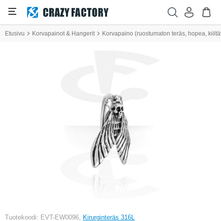
Etusivu
Korvapainot & Hangerit
Korvapaino (ruostumaton teräs, hopea, kiilt
Tuotekoodi: EVT-EW0096,
Kirurginteräs 316L