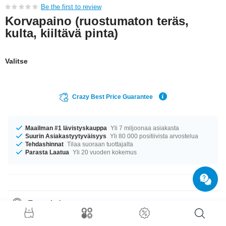
Be the first to review
Korvapaino (ruostumaton teräs,
kulta, kiiltävä pinta)
Valitse
Crazy Best Price Guarantee
Maailman #1 lävistyskauppa
Yli 7 miljoonaa asiakasta
Suurin Asiakastyytyväisyys
Yli 80 000 positiivista arvostelua
Tehdashinnat
Tilaa suoraan tuottajalta
Parasta Laatua
Yli 20 vuoden kokemus
Tuotetiedot
Tuote odottaa sinua koossa 5 mm. Hanki omasi kun tuotteita on vielä
jäljellä