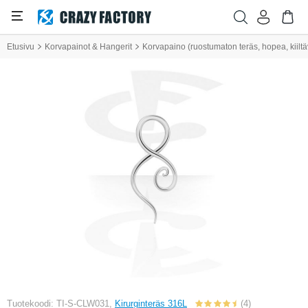
Etusivu
Korvapainot & Hangerit
Korvapaino (ruostumaton teräs, hopea, kiiltä
Tuotekoodi: TI-S-CLW031,
Kirurginteräs 316L
(4)