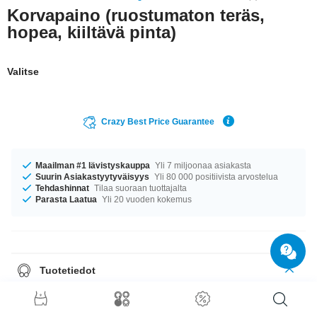
Korvapaino (ruostumaton teräs,
hopea, kiiltävä pinta)
Valitse
Crazy Best Price Guarantee
Maailman #1 lävistyskauppa
Yli 7 miljoonaa asiakasta
Suurin Asiakastyytyväisyys
Yli 80 000 positiivista arvostelua
Tehdashinnat
Tilaa suoraan tuottajalta
Parasta Laatua
Yli 20 vuoden kokemus
Tuotetiedot
Tuote on saatavilla ko’oissa 2.0 mm ja 4 mm. mahtava tuote suoraan
lyömättömän laadun lähteiltä. Hanki omasi nyt!