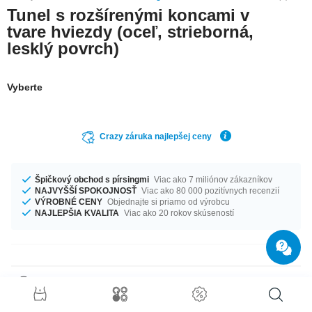
Tunel s rozšírenými koncami v
tvare hviezdy (oceľ, strieborná,
lesklý povrch)
Vyberte
Crazy záruka najlepšej ceny
Špičkový obchod s pírsingmi
Viac ako 7 miliónov zákazníkov
NAJVYŠŠÍ SPOKOJNOSŤ
Viac ako 80 000 pozitívnych recenzií
VÝROBNÉ CENY
Objednajte si priamo od výrobcu
NAJLEPŠIA KVALITA
Viac ako 20 rokov skúseností
Detaily výrobku
Či už potrebujete akúkoľvek veľkosť, my ju máme. K dostaniu je s