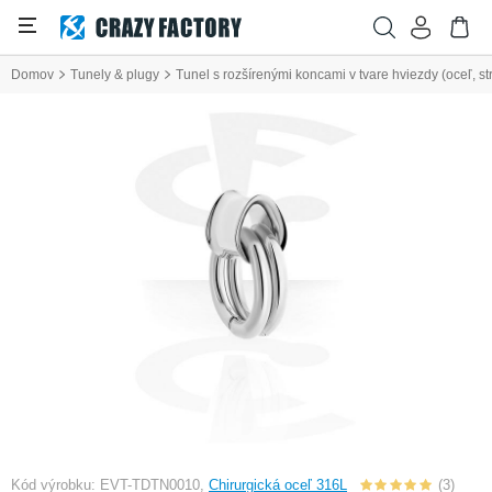
Domov
Tunely & plugy
Tunel s rozšírenými koncami v tvare hviezdy (oceľ, st
Kód výrobku: EVT-TDTN0010,
Chirurgická oceľ 316L
(3)