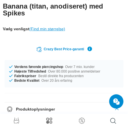
Banana (titan, anodiseret) med
Spikes
Vælg venligst
(Find min størrelse)
Crazy Best Price-garanti
Verdens førende piercingshop
Over 7 mio. kunder
Højeste Tilfredshed
Over 80.000 positive anmeldelser
Fabrikspriser
Bestil direkte fra producenten
Bedste Kvalitet
Over 20 års erfaring
Produktoplysninger
Uanset hvilken størrelse du har brug for, har vi det, du søger. Du kan få
produktet i mål på 1.2 mm eller 1.6 mm gauges. Uanset hvilken størrelse
du har brug for, har vi det, du søger. Du kan få produktet i længder fra 6