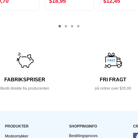
0,70
$18,95
$12,45
FABRIKSPRISER
FRI FRAGT
Bestil direkte fra producenten
på ordrer over $35,00
PRODUKTER
SHOPPINGINFO
CR
Bestillingsproces
Modesmykker