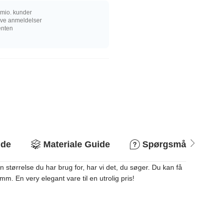
mio. kunder
ive anmeldelser
enten
ide
Materiale Guide
Spørgsmål og svar
 størrelse du har brug for, har vi det, du søger. Du kan få
 En very elegant vare til en utrolig pris!