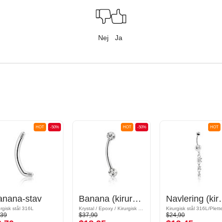
Nej
Ja
HOT
-50%
HOT
-50%
HOT
anana-stav
Banana (kirurgisk stål, sølv, blank finish) med krystaller
Navlering (kirurgisk stål, 
urgisk stål 316L
Krystal / Epoxy / Kirurgisk stål 316L
,39
$37,90
$24,90