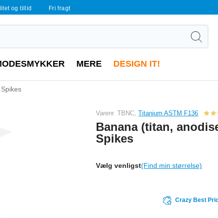
tet og tillid
Fri fragt
MODESMYKKER
MERE
DESIGN IT!
 Spikes
Varenr. TBNC,
Titanium ASTM F136
Banana (titan, anodis
Spikes
Vælg venligst
(Find min størrelse)
Crazy Best Pri