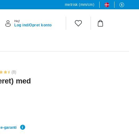
metrisk (mm/cm)
Hej!
Log ind/Opret konto
(8)
eret) med
ce-garanti