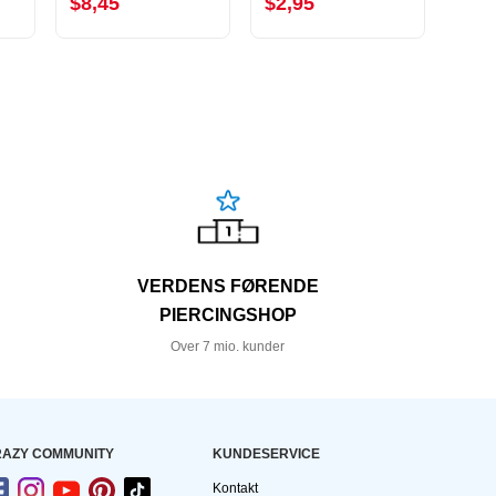
$8,45
$2,95
$8,
VERDENS FØRENDE
PIERCINGSHOP
Over 7 mio. kunder
AZY COMMUNITY
KUNDESERVICE
Kontakt