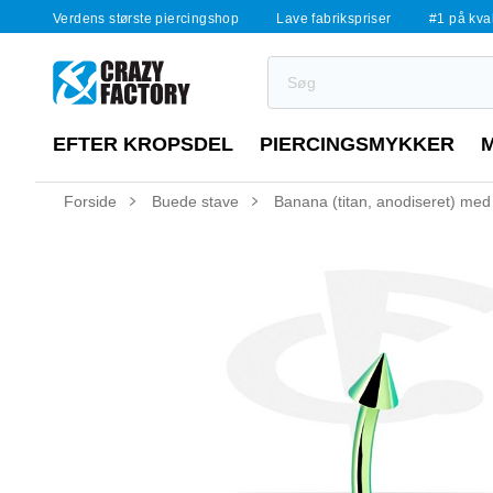
Verdens største piercingshop
Lave fabrikspriser
#1 på kvali
EFTER KROPSDEL
PIERCINGSMYKKER
Forside
Buede stave
Banana (titan, anodiseret) med