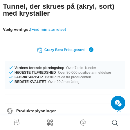
Tunnel, der skrues på (akryl, sort)
med krystaller
Vælg venligst
(Find min størrelse)
Crazy Best Price-garanti
Verdens førende piercingshop
Over 7 mio. kunder
HØJESTE TILFREDSHED
Over 80.000 positive anmeldelser
FABRIKSPRISER
Bestil direkte fra producenten
BEDSTE KVALITET
Over 20 års erfaring
Produktoplysninger
Black Jewelled flesh tunnel with crystals in various colours to match your
party outfit. One of our classics!