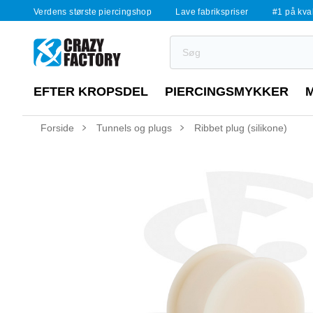
Verdens største piercingshop
Lave fabrikspriser
#1 på kvali
EFTER KROPSDEL
PIERCINGSMYKKER
Forside
Tunnels og plugs
Ribbet plug (silikone)