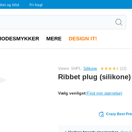
tet og tillid
Fri fragt
MODESMYKKER
MERE
DESIGN IT!
Varenr. SHPL,
Silikone
(12)
Ribbet plug (silikone)
Vælg venligst
(Find min størrelse)
Crazy Best Pri