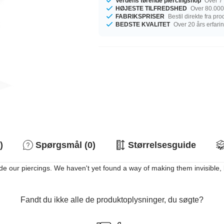
Verdens førende piercingshop
Over 7 
HØJESTE TILFREDSHED
Over 80.000
FABRIKSPRISER
Bestil direkte fra pr
BEDSTE KVALITET
Over 20 års erfari
)
Spørgsmål (0)
Størrelsesguide
e our piercings. We haven't yet found a way of making them invisible, but
Fandt du ikke alle de produktoplysninger, du søgte?