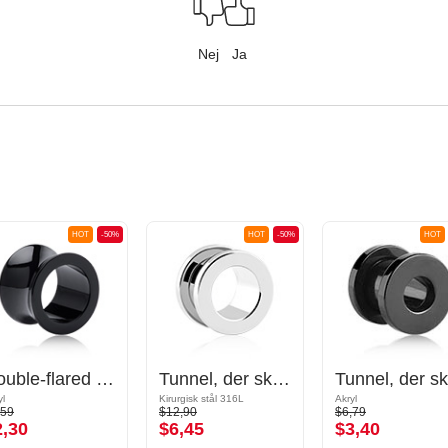
Nej
Ja
HOT
-50%
HOT
-50%
HOT
Double-flared tunnel (akryl, flere farver)
Tunnel, der skrues på (kirurgisk stål, sølv, blank finish)
yl
Kirurgisk stål 316L
Akryl
,59
$12,90
$6,79
2,30
$6,45
$3,40