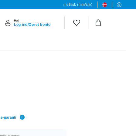
metrisk (mm/cm)
Hej!
Log ind/Opret konto
ce-garanti