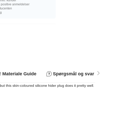
mio. kunder
 positive anmeldelser
oducenten
ng
Materiale Guide
Spørgsmål og svar
R
 this skin-coloured silicone hider plug does it pretty well.