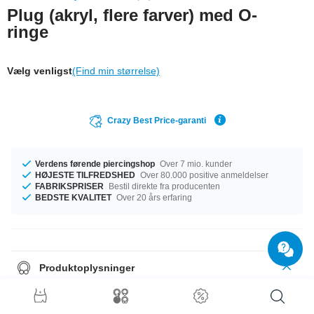
Plug (akryl, flere farver) med O-
ringe
Vælg venligst
(Find min størrelse)
Crazy Best Price-garanti
Verdens førende piercingshop
Over 7 mio. kunder
HØJESTE TILFREDSHED
Over 80.000 positive anmeldelser
FABRIKSPRISER
Bestil direkte fra producenten
BEDSTE KVALITET
Over 20 års erfaring
Produktoplysninger
Make a statement with this bright coloured plug made of acrylic. Available
in many vibrant colours radiating fun and energy. Select your size and get
the party started.