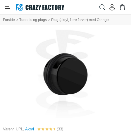
Forside
Tunnels og plugs
Plug (akryl, flere farver) med O-ringe
Varenr. UPL,
Akryl
(33)