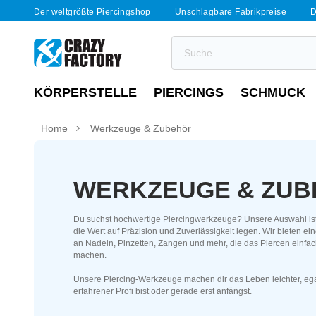
Der weltgrößte Piercingshop
Unschlagbare Fabrikpreise
D
KÖRPERSTELLE
PIERCINGS
SCHMUCK
Home
Werkzeuge & Zubehör
WERKZEUGE & ZU
Du suchst hochwertige Piercingwerkzeuge? Unsere Auswahl ist p
die Wert auf Präzision und Zuverlässigkeit legen. Wir bieten e
an Nadeln, Pinzetten, Zangen und mehr, die das Piercen einfa
machen.
Unsere Piercing-Werkzeuge machen dir das Leben leichter, ega
erfahrener Profi bist oder gerade erst anfängst.