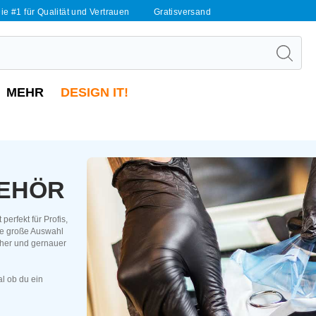
ie #1 für Qualität und Vertrauen
Gratisversand
MEHR
DESIGN IT!
BEHÖR
erfekt für Profis,
ine große Auswahl
cher und gernauer
l ob du ein