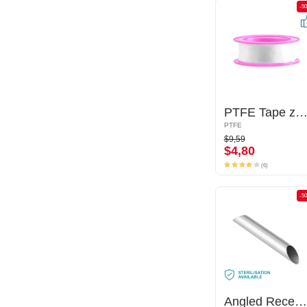
-50%
-5
PTFE Tape zum Dehnen
PTFE Tape zum Dehne
PTFE
PTFE
$9,59
$9,59
$4,80
$4,80
(6)
(6)
-50%
-5
Angled Receiving Tube
Angled Receiving Tube