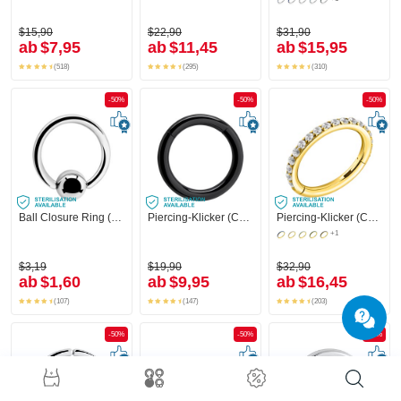
$15,90
$22,90
$31,90
ab
$7,95
ab
$11,45
ab
$15,95
(518)
(295)
(310)
-50%
-50%
-50%
Ball Closure Ring (Chirurgenstahl, silber, glänzend)
Piercing-Klicker (Chirurgenstahl, schwarz, glänzend)
Piercing-Klicker (Chirurgenstahl, gold, glänzend) mit Kristallsteinchen
+1
$3,19
$19,90
$32,90
ab
$1,60
ab
$9,95
ab
$16,45
(107)
(147)
(203)
-50%
-50%
-50%