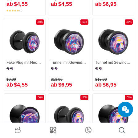
ab
$4,55
ab
$4,55
ab
$6,95
(1)
-50%
-50%
-50%
Fake Plug mit Neon Wolf-Design
Tunnel mit Gewinde (Acryl, schwarz) mit Wolf-Design
Tunnel mit Gewinde (Acryl, schwarz) mit Panda-Design
$9,09
$13,90
$13,90
ab
$4,55
ab
$6,95
ab
$6,95
-50%
-50%
-50%
Double Flared Plug (Acryl, schwarz) mit Bären-Design
Fake Plug mit Neon Panda-Design
Double Flared Plug (Acryl, schwarz) mit Panda-Design