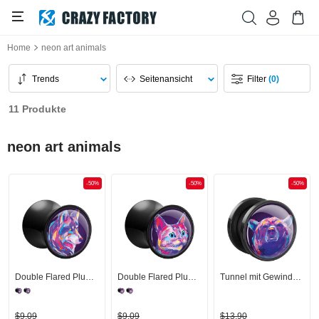
Home
neon art animals
Trends
Seitenansicht
Filter
(0)
11 Produkte
neon art animals
-50%
-50%
-50%
Double Flared Plug (Acryl, schwarz) mit Wolf-Design
Double Flared Plug (Acryl, schwarz) mit Katzen-Design
Tunnel mit Gewinde (Acryl, schwarz) mit Bären-Design
$9,09
$9,09
$13,90