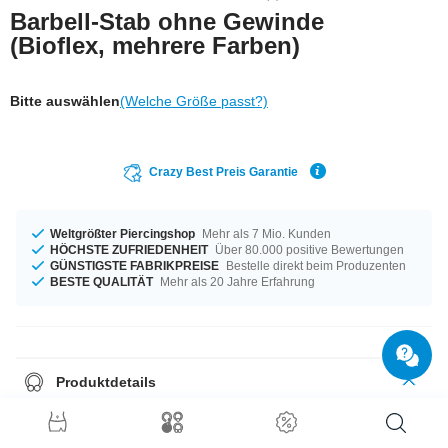
Barbell-Stab ohne Gewinde
(Bioflex, mehrere Farben)
Bitte auswählen
(Welche Größe passt?)
Crazy Best Preis Garantie
Weltgrößter Piercingshop
Mehr als 7 Mio. Kunden
HÖCHSTE ZUFRIEDENHEIT
Über 80.000 positive Bewertungen
GÜNSTIGSTE FABRIKPREISE
Bestelle direkt beim Produzenten
BESTE QUALITÄT
Mehr als 20 Jahre Erfahrung
Produktdetails
Das besondere an Bioflex ist seine Elastizität. Das Material passt sich
angenehm an den Stichkanal an. Auf diesen Barbell-Stab aus Bioflex
könnt ihr alle Metallkugeln mit Gewinde schrauben.