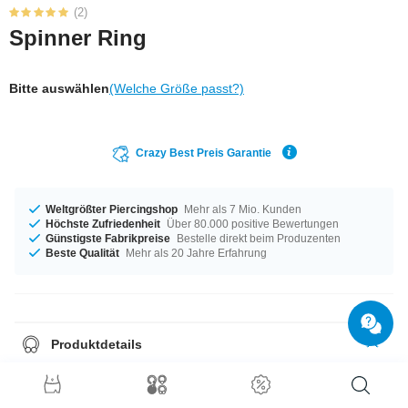
(2)
Spinner Ring
Bitte auswählen
(Welche Größe passt?)
Crazy Best Preis Garantie
Weltgrößter Piercingshop
Mehr als 7 Mio. Kunden
Höchste Zufriedenheit
Über 80.000 positive Bewertungen
Günstigste Fabrikpreise
Bestelle direkt beim Produzenten
Beste Qualität
Mehr als 20 Jahre Erfahrung
Produktdetails
Für dich erhältlich in den Durchmessern von 17 mm bis 20 mm. Ein
sensationelles Produkt, an dem du lange lange Spaß haben wirst!