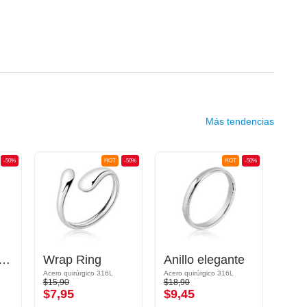
Más tendencias
-50%
HOT
-50%
HOT
-50%
assic Band Ring
Wrap Ring
Anillo elegante
Acero quirúrgico 316L
Acero quirúrgico 316L
$15,90
$18,90
$13,9
$7,95
$9,45
$6,