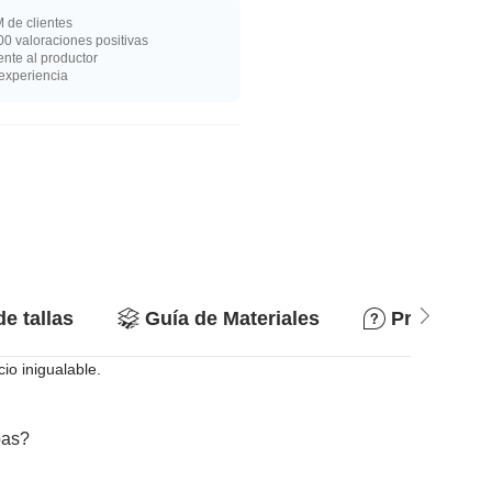
 de clientes
0 valoraciones positivas
nte al productor
experiencia
de tallas
Guía de Materiales
Preguntas
io inigualable.
bas?