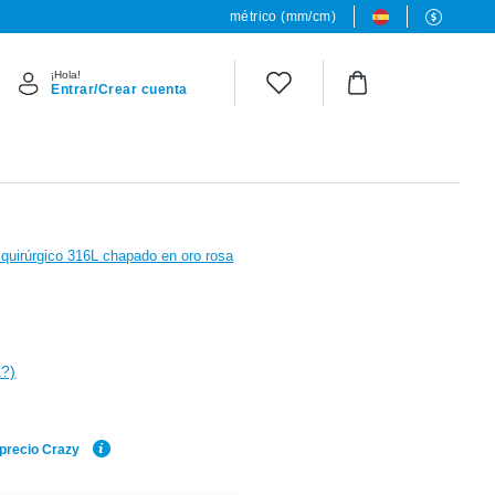
métrico (mm/cm)
¡Hola!
Entrar/Crear cuenta
quirúrgico 316L chapado en oro rosa
a?)
 precio Crazy