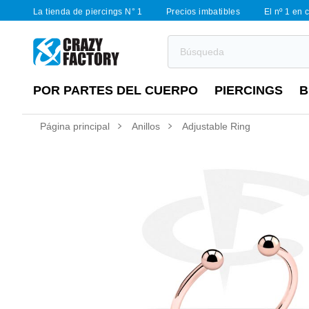
La tienda de piercings N° 1
Precios imbatibles
El nº 1 en 
POR PARTES DEL CUERPO
PIERCINGS
B
Página principal
Anillos
Adjustable Ring