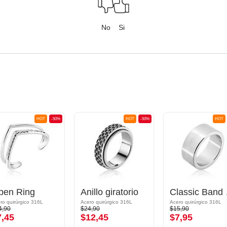
No
Si
HOT
-50%
HOT
-50%
HOT
pen Ring
Anillo giratorio
Cl
ro quirúrgico 316L
Acero quirúrgico 316L
Acero quirúrgico 316L
4,90
$24,90
$15,90
7,45
$12,45
$7,95