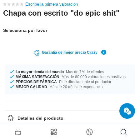
Escribe la primera valoración
Chapa con escrito "do epic shit"
Selecciona por favor
Garantía de mejor precio Crazy
La mayor tienda del mundo
Más de 7M de clientes
MÁXIMA SATISFACCIÓN
Más de 80.000 valoraciones positivas
PRECIOS DE FÁBRICA
Pide directamente al productor
MEJOR CALIDAD
Más de 20 años de experiencia
Detalles del producto
Ahora podrás lucir tu diseño favorito en una elegante chapa. Puedes
llevarlo en donde te apetezca, por ejemplo en una chaqueta, en los
pantalones, en la mochila o en cualquier parte que luzca más con