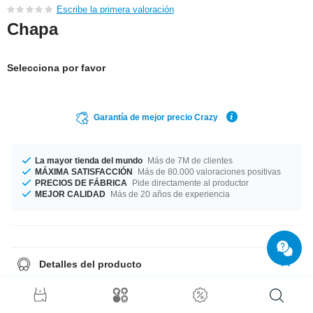
Escribe la primera valoración
Chapa
Selecciona por favor
Garantía de mejor precio Crazy
La mayor tienda del mundo
Más de 7M de clientes
MÁXIMA SATISFACCIÓN
Más de 80.000 valoraciones positivas
PRECIOS DE FÁBRICA
Pide directamente al productor
MEJOR CALIDAD
Más de 20 años de experiencia
Detalles del producto
Ahora podrás lucir tu diseño favorito en una elegante chapa. Puedes
llevarlo en donde te apetezca, por ejemplo en una chaqueta, en los
pantalones, en la mochila o en cualquier parte que luzca más con