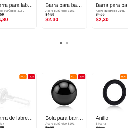
Barra para labret con rosca interior (acero quirúrgico, chapado en oro, acabado brillante)
Barra para barbell con rosca interior
Barra 
ro quirúrgico 316L
Acero quirúrgico 316L
Acero quirúrgico 316L
,59
$4,59
$4,59
4,80
$2,30
$2,30
HOT
-50%
HOT
-50%
HOT
Barra de labret sin rosca "Push-fit" (bioflex, varios colores)
Bola para barras con rosca (acero quirúrgico, negro, acabado brillante)
Anillo
flex
Acero quirúrgico 316L
Silicona
,29
$3,89
$0,69