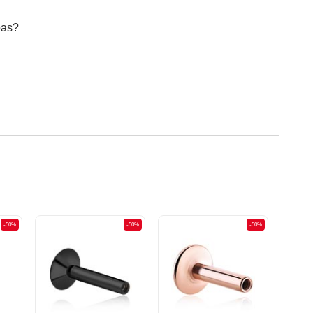
bas?
-50%
-50%
-50%