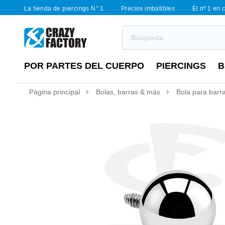
La tienda de piercings N° 1
Precios imbatibles
El nº 1 en 
POR PARTES DEL CUERPO
PIERCINGS
B
Página principal
Bolas, barras & más
Bola para barra