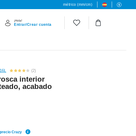
métrico (mm/cm)
¡Hola!
Entrar/Crear cuenta
316L
(2)
osca interior
ateado, acabado
 precio Crazy