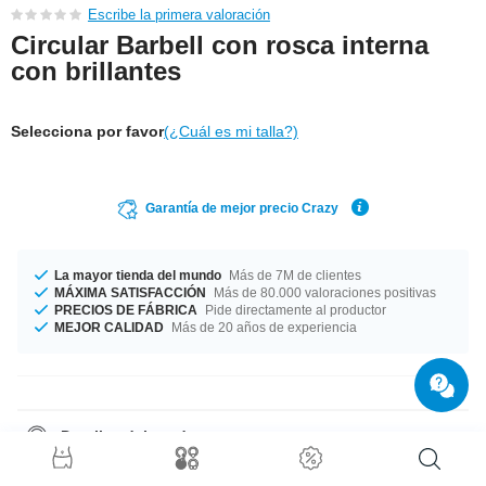
Escribe la primera valoración
Circular Barbell con rosca interna
con brillantes
Selecciona por favor
(¿Cuál es mi talla?)
Garantía de mejor precio Crazy
La mayor tienda del mundo
Más de 7M de clientes
MÁXIMA SATISFACCIÓN
Más de 80.000 valoraciones positivas
PRECIOS DE FÁBRICA
Pide directamente al productor
MEJOR CALIDAD
Más de 20 años de experiencia
Detalles del producto
Disponible en diámetros 1.2 mm y 1.6 mm, ¿cuál se ajusta mejor? Poco
importa la talla si tienes lo que quieres. Escoge entre un diámetro de 6