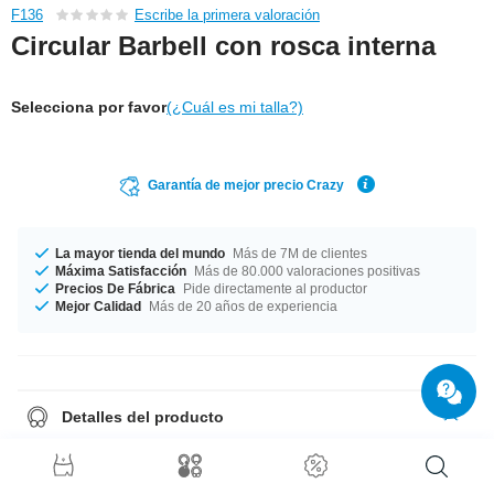
F136
Escribe la primera valoración
Circular Barbell con rosca interna
Selecciona por favor
(¿Cuál es mi talla?)
Garantía de mejor precio Crazy
La mayor tienda del mundo
Más de 7M de clientes
Máxima Satisfacción
Más de 80.000 valoraciones positivas
Precios De Fábrica
Pide directamente al productor
Mejor Calidad
Más de 20 años de experiencia
Detalles del producto
Disponible en un ancho de barra de 1.6 mm. Los diámetros del 6 mm al
22 mm están en stock. Bolas disponibles en las tallas 4 mm o 5 mm. ¡Un
producto simple pero con estilo directamente salido de nuestra fábrica de