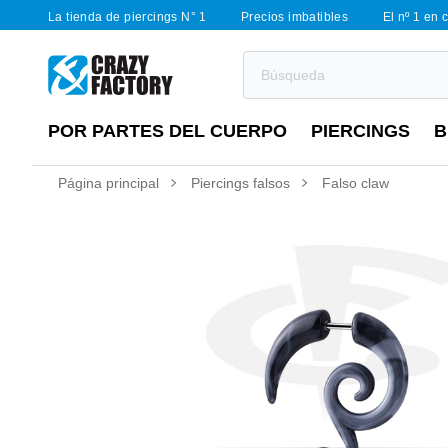
La tienda de piercings N° 1
Precios imbatibles
El nº 1 en 
POR PARTES DEL CUERPO
PIERCINGS
B
Página principal
Piercings falsos
Falso claw