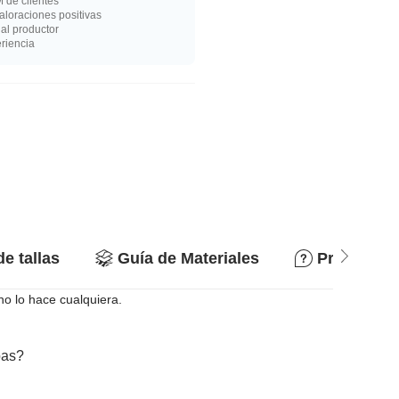
 de clientes
loraciones positivas
al productor
riencia
de tallas
Guía de Materiales
Preguntas
o lo hace cualquiera.
bas?