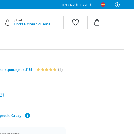
métrico (mm/cm)
¡Hola!
Entrar/Crear cuenta
cero quirúrgico 316L
(1)
a?)
 precio Crazy