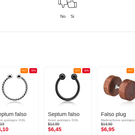
No
Si
HOT
-50%
HOT
-50%
HOT
eptum falso
Septum falso
Falso plug
ro quirúrgico 316L
Acero quirúrgico 316L
,19
$12,90
$13,90
4,10
$6,45
$6,95