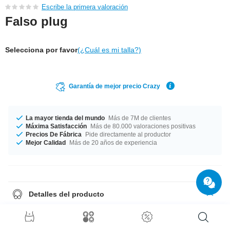
Escribe la primera valoración
Falso plug
Selecciona por favor
(¿Cuál es mi talla?)
Garantía de mejor precio Crazy
La mayor tienda del mundo
Más de 7M de clientes
Máxima Satisfacción
Más de 80.000 valoraciones positivas
Precios De Fábrica
Pide directamente al productor
Mejor Calidad
Más de 20 años de experiencia
Detalles del producto
Disponible en grosor de 1.2 mm. Fabricado con alta precisión en
diámetro de 8 mm y 10 mm. ¡Haz una buena acción y rescata este
producto clásico pero con estilo de nuestra fabrica!