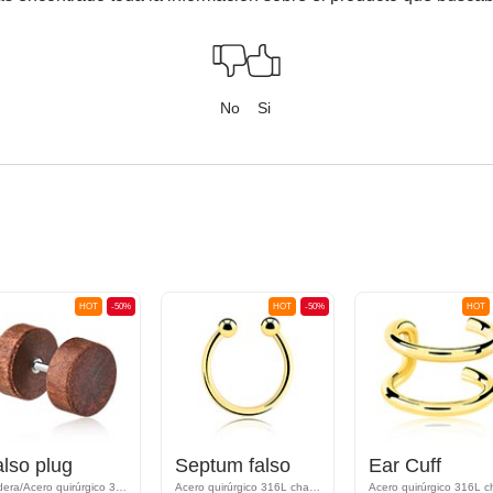
No
Si
HOT
-50%
HOT
-50%
HOT
lso plug
Septum falso
Ear Cuff
Madera/Acero quirúrgico 316L
Acero quirúrgico 316L chapado en oro