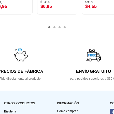
3,90
$13,90
$9,09
6,95
$6,95
$4,55
PRECIOS DE FÁBRICA
ENVÍO GRATUITO
Pide directamente al productor
para pedidos superiores a $35,
OTROS PRODUCTOS
INFORMACIÓN
C
Cómo comprar
Bisutería