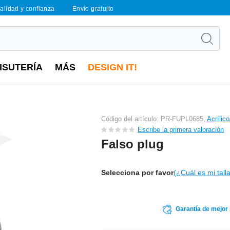
calidad y confianza
Envío gratuito
ISUTERÍA
MÁS
DESIGN IT!
Código del artículo: PR-FUPL0685,
Acrílic
Escribe la primera valoración
Falso plug
Selecciona por favor
(¿Cuál es mi tall
Garantía de mejor