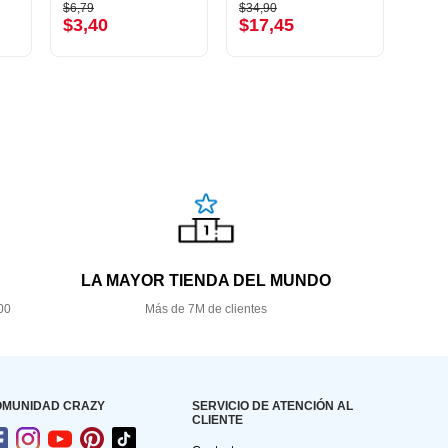
$6,79
$34,90
$5,49
$3,40
$17,45
$2,
LA MAYOR TIENDA DEL MUNDO
00
Más de 7M de clientes
OMUNIDAD CRAZY
SERVICIO DE ATENCIÓN AL
CLIENTE