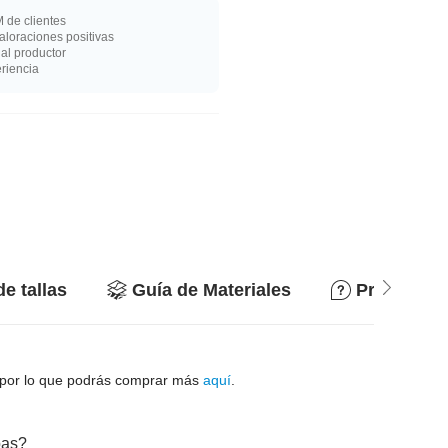
 de clientes
loraciones positivas
al productor
riencia
de tallas
Guía de Materiales
Preguntas
s, por lo que podrás comprar más
aquí
.
bas?