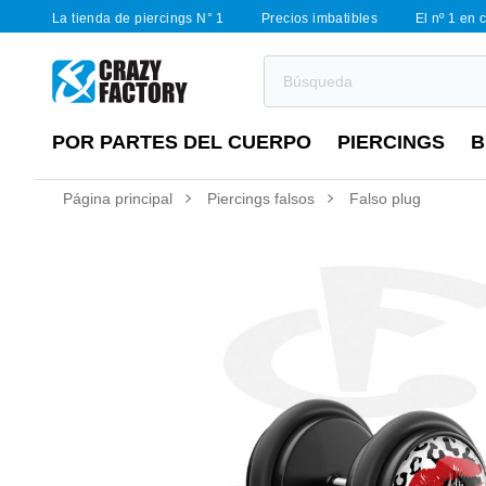
La tienda de piercings N° 1
Precios imbatibles
El nº 1 en 
POR PARTES DEL CUERPO
PIERCINGS
B
Página principal
Piercings falsos
Falso plug