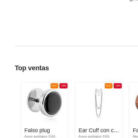
Top ventas
OT
-50%
HOT
-50%
HOT
-50%
Falso plug
Ear Cuff con cadenas
Fa
6L
Acero quirúrgico 316L
Acero quirúrgico 316L