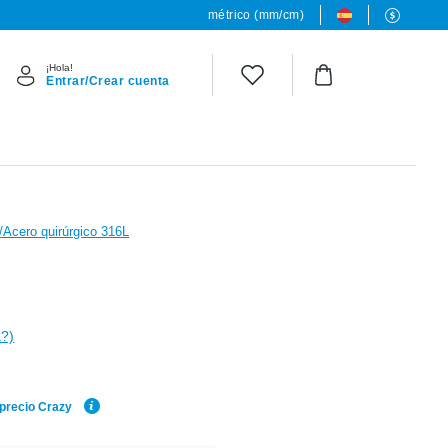
métrico (mm/cm)
¡Hola!
Entrar/Crear cuenta
o/Acero quirúrgico 316L
a?)
 precio Crazy