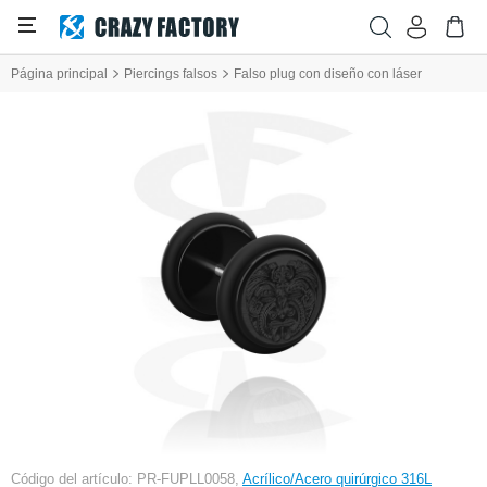
Página principal
Piercings falsos
Falso plug con diseño con láser
Código del artículo: PR-FUPLL0058,
Acrílico/Acero quirúrgico 316L