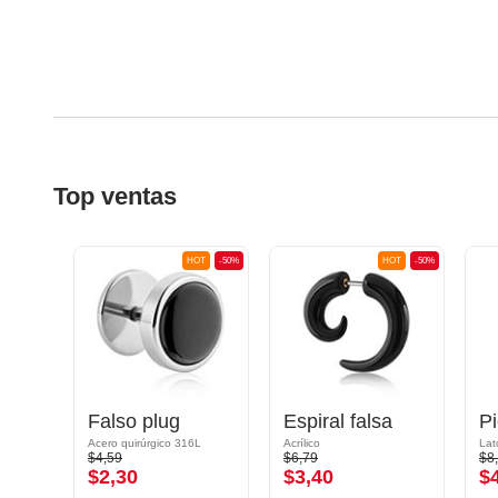
Top ventas
OT
-50%
HOT
-50%
HOT
-50%
Piercing Aro Falso
Falso plug
Espiral falsa
6L
Acero quirúrgico 316L
Acrílico
Lat
$4,59
$6,79
$8
$2,30
$3,40
$