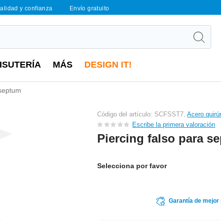
calidad y confianza
Envío gratuito
ISUTERÍA
MÁS
DESIGN IT!
 septum
Código del artículo: SCFSST7,
Acero quirú
Escribe la primera valoración
Piercing falso para s
Selecciona por favor
Garantía de mejor