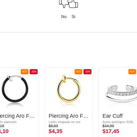
No
Si
HOT
-50%
HOT
-50%
HOT
Piercing Aro Falso
Piercing Aro Falso
Ear Cuff
ón plateado
Latón chapado en oro
Acero quirúrgico 316L
,19
$8,69
$34,90
4,10
$4,35
$17,45