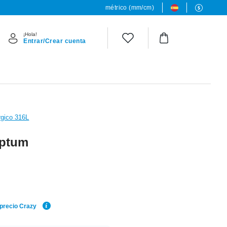
métrico (mm/cm)
¡Hola!
Entrar/Crear cuenta
rgico 316L
eptum
 precio Crazy