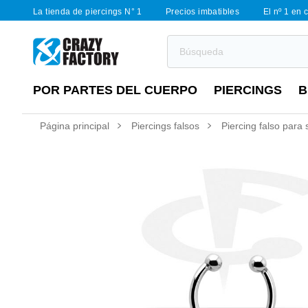
La tienda de piercings N° 1
Precios imbatibles
El nº 1 en 
POR PARTES DEL CUERPO
PIERCINGS
B
Página principal
Piercings falsos
Piercing falso para