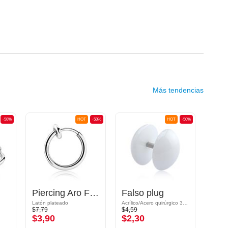
Más tendencias
-50%
HOT
-50%
HOT
-50%
Piercing Aro Falso
Falso plug
Sep
Latón plateado
Acrílico/Acero quirúrgico 316L
$7,79
$4,59
$13,9
$3,90
$2,30
$6,