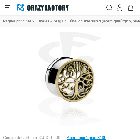
Página principal
Túneles & plugs
Túnel double flared (acero quirúrgico, pla
Código del artículo: CJ-DFLTU022,
Acero quirúrgico 316L