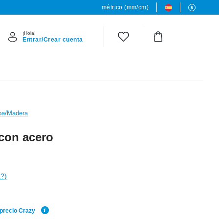
métrico (mm/cm)
¡Hola!
Entrar/Crear cuenta
ba/Madera
 con acero
a?)
 precio Crazy