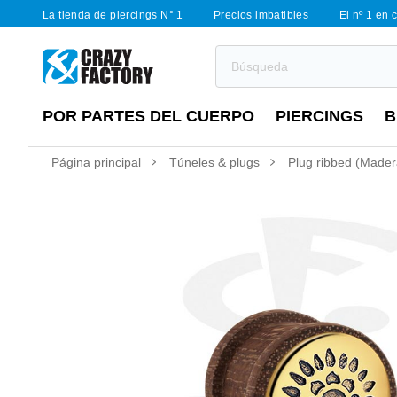
La tienda de piercings N° 1
Precios imbatibles
El nº 1 en 
POR PARTES DEL CUERPO
PIERCINGS
B
Página principal
Túneles & plugs
Plug ribbed (Mader