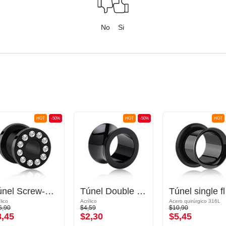
No
Si
HOT
-50%
HOT
-50%
HOT
Túnel Screw-on (acrílico, negro) con brillantes
Túnel Double flared (acrílico, varios colores)
Túnel 
lico
Acrílico
Acero quirúrgico 316L
6,90
$4,59
$10,90
8,45
$2,30
$5,45