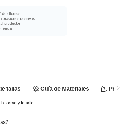
 de clientes
loraciones positivas
al productor
riencia
de tallas
Guía de Materiales
Preguntas
 forma y la talla.
bas?