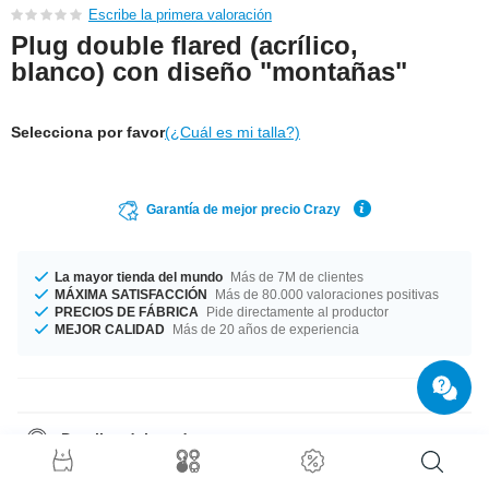
Escribe la primera valoración
Plug double flared (acrílico,
blanco) con diseño "montañas"
Selecciona por favor
(¿Cuál es mi talla?)
Garantía de mejor precio Crazy
La mayor tienda del mundo
Más de 7M de clientes
MÁXIMA SATISFACCIÓN
Más de 80.000 valoraciones positivas
PRECIOS DE FÁBRICA
Pide directamente al productor
MEJOR CALIDAD
Más de 20 años de experiencia
Detalles del producto
Disponible en varios tamaños empezando en diámetros de 6 mm hasta
50 mm. ¿Y qué mejor compañía que este piercing simple pero con