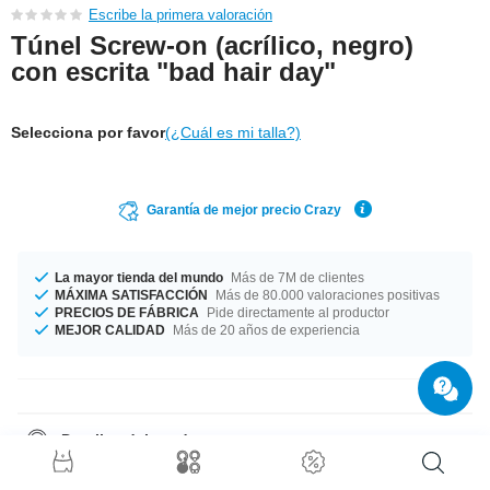
Escribe la primera valoración
Túnel Screw-on (acrílico, negro)
con escrita "bad hair day"
Selecciona por favor
(¿Cuál es mi talla?)
Garantía de mejor precio Crazy
La mayor tienda del mundo
Más de 7M de clientes
MÁXIMA SATISFACCIÓN
Más de 80.000 valoraciones positivas
PRECIOS DE FÁBRICA
Pide directamente al productor
MEJOR CALIDAD
Más de 20 años de experiencia
Detalles del producto
Disponible en varios tamaños empezando en diámetros de 4 mm hasta
50 mm. En definitiva, fabricado con delicadeza y a un precio inigualable.