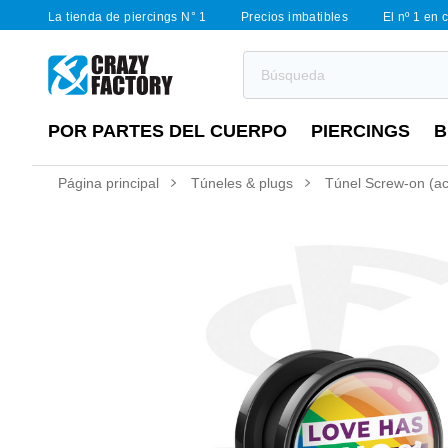
La tienda de piercings N° 1
Precios imbatibles
El nº 1 en 
POR PARTES DEL CUERPO
PIERCINGS
B
Página principal
Túneles & plugs
Túnel Screw-on (acr