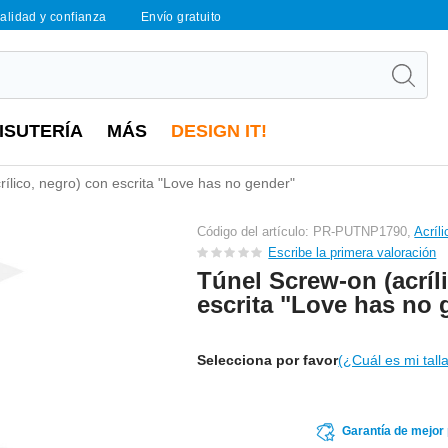
calidad y confianza
Envío gratuito
ISUTERÍA
MÁS
DESIGN IT!
ílico, negro) con escrita "Love has no gender"
Código del artículo: PR-PUTNP1790,
Acríli
Escribe la primera valoración
Túnel Screw-on (acríl
escrita "Love has no 
Selecciona por favor
(¿Cuál es mi tall
Garantía de mejor