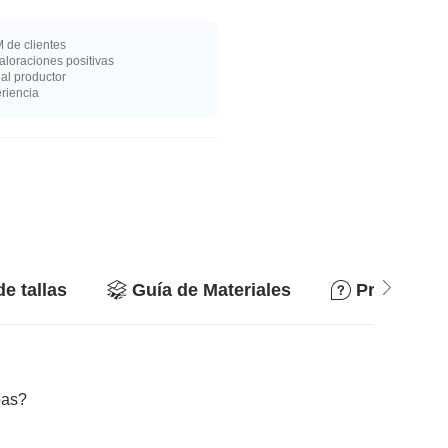
 de clientes
loraciones positivas
al productor
riencia
de tallas
Guía de Materiales
Preguntas
bas?