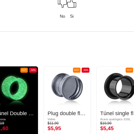
No
Si
HOT
-50%
HOT
-50%
HOT
Túnel Double flared "Glow in the dark" (silicona, varios colores)
Plug double flared (vidrio, varios colores)
Túnel 
icona
Vidrio
Acero quirúrgico 316L
,19
$11,90
$10,90
1,60
$5,95
$5,45