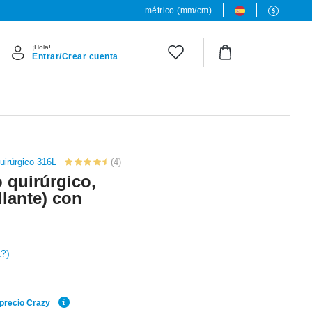
métrico (mm/cm)
¡Hola!
Entrar/Crear cuenta
uirúrgico 316L
(4)
 quirúrgico,
llante) con
a?)
 precio Crazy