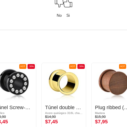
No
Si
HOT
-50%
HOT
-50%
HOT
Túnel Screw-on (acrílico, negro) con brillantes
Túnel double Flared (acero quirúrgico, chapado en oro)
Plug ribbed 
lico
Acero quirúrgico 316L chapado en oro
Madera
6,90
$14,90
$15,90
8,45
$7,45
$7,95