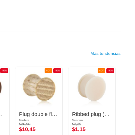
Más tendencias
-50%
HOT
-50%
HOT
-50%
(Madera)
Plug double flared (madera)
Ribbed plug (silicona)
Madera
Silicona
Silicon
$20,90
$2,29
$4,09
$10,45
$1,15
$2,