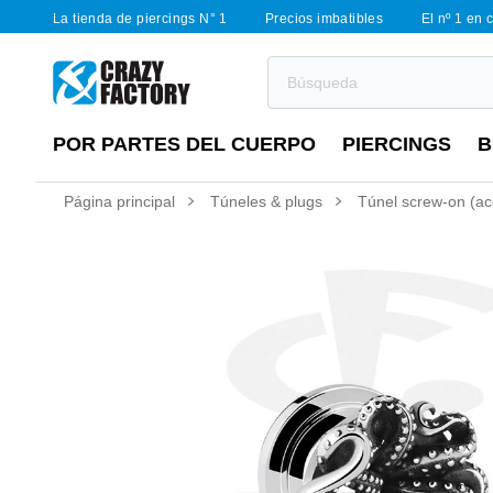
La tienda de piercings N° 1
Precios imbatibles
El nº 1 en 
POR PARTES DEL CUERPO
PIERCINGS
B
Página principal
Túneles & plugs
Túnel screw-on (ace