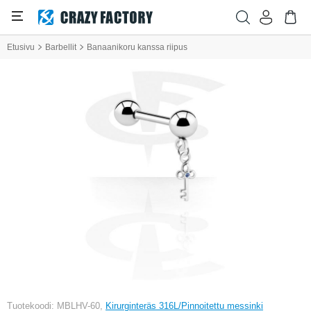
Etusivu
Barbellit
Banaanikoru kanssa riipus
Tuotekoodi: MBLHV-60,
Kirurginteräs 316L/Pinnoitettu messinki