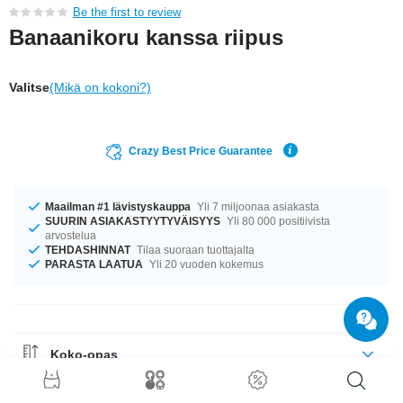
Be the first to review
Banaanikoru kanssa riipus
Valitse
(Mikä on kokoni?)
Crazy Best Price Guarantee
Maailman #1 lävistyskauppa
Yli 7 miljoonaa asiakasta
SUURIN ASIAKASTYYTYVÄISYYS
Yli 80 000 positiivista
arvostelua
TEHDASHINNAT
Tilaa suoraan tuottajalta
PARASTA LAATUA
Yli 20 vuoden kokemus
Koko-opas
Materiaaliohje